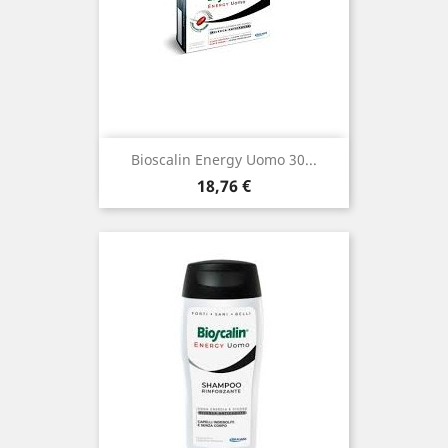
Bioscalin Energy Uomo 30...
Prezzo
18,76 €