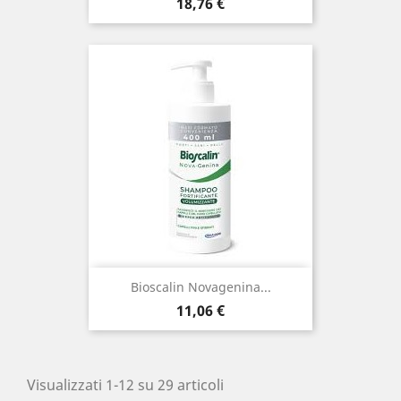
Prezzo
18,76 €
Bioscalin Novagenina...
Prezzo
11,06 €
Visualizzati 1-12 su 29 articoli