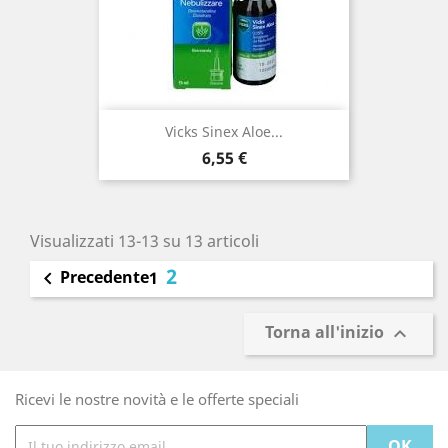
Vicks Sinex Aloe...
Prezzo
6,55 €
Visualizzati 13-13 su 13 articoli
2
Precedente

1
Torna all'inizio

Ricevi le nostre novità e le offerte speciali