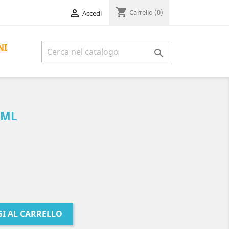
shopping_cart

Carrello
(0)
Accedi
NI

5ML
I AL CARRELLO