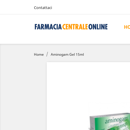
Contattaci
H
Home
Aminogam Gel 15ml