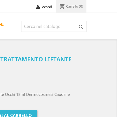
shopping_cart

Carrello
(0)
Accedi
NI

 TRATTAMENTO LIFTANTE
tante Occhi 15ml Dermocosmesi Caudalie
I AL CARRELLO