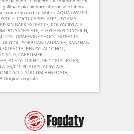
ftante palpebre. Stendere sul contorno occhi,
gallina e picchiettare attorno alle labbra.
 sul contorno occhi e labbra. AQUA (WATER),
LYCOL*, COCO-CAPRYLATE*, ISOAMYL
BRISSIN BARK EXTRACT*, POLYACRYLATE
M POLYACRYLATE, ETHYLHEXYLGLYCERIN,
MITOYL GRAPEVINE SHOOT EXTRACT*,
L GLYCOL, SORBITAN LAURATE*, XANTHAN
 EXTRACT*, BENZYL ALCOHOL,
C ACID, CARBOMER,
, ACETYL DIPEPTIDE-1 CETYL ESTER,
ATES/C10-30 ALKYL ACRYLATE,
ONIC ACID, SODIUM BENZOATE,
 Origine vegetale.