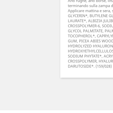
Anti rughe, anti borse, li
terminando sulla zampa di 
Applicare mattina e sera,
GLYCERIN*, BUTYLENE G
LAURATE*, ALBIZIA JULI
CROSSPOLYMER-6, SODIU
GLYCOL PALMITATE, PAL
TOCOPHEROL*, CAPRYLY
GUM, PICEA ABIES WOOD
HYDROLYZED HYALURONI
HYDROXYETHYLCELLULOSE*
SODIUM PHYTATE*, ACRYL
CROSSPOLYMER, HYALUR
DARUTOSIDE*. (159/028) *